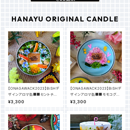
HANAYU ORIGINAL CANDLE
【ONAGAWACK2023】BiSHデ
【ONAGAWACK2023】BiSHデ
ザインアロマ缶■■セントチヒ
ザインアロマ缶■■モモコグミ
ロ・チッチデザイン
カンパニー
¥3,300
¥3,300