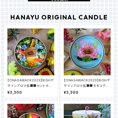
HANAYU ORIGINAL CANDLE
【ONAGAWACK2023】BiSHデ
【ONAGAWACK2023】BiSHデ
ザインアロマ缶■■セントチヒ
ザインアロマ缶■■モモコグミ
ロ・チッチデザイン
カンパニー
¥3,300
¥3,300