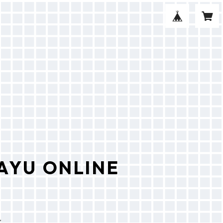
AYU ONLINE
屋
友