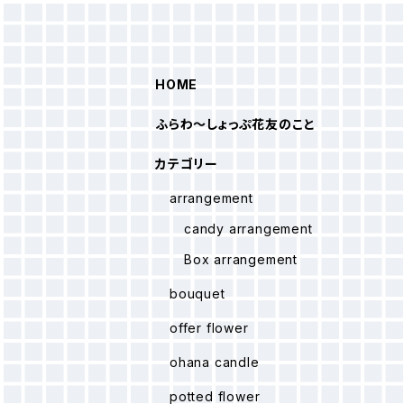
HOME
ふらわ～しょっぷ花友のこと
カテゴリー
arrangement
candy arrangement
Box arrangement
bouquet
offer flower
ohana candle
potted flower