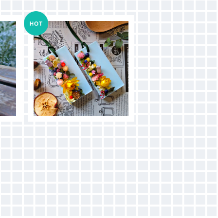
 -
wax sachet (line)
¥1,000