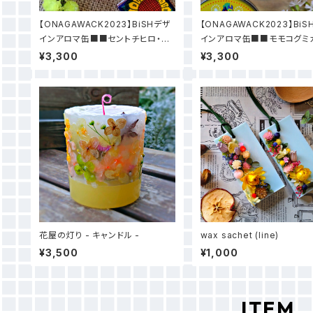
【ONAGAWACK2023】BiSHデザ
【ONAGAWACK2023】Bi
インアロマ缶■■セントチヒロ・チ
インアロマ缶■■モモコグミ
ッチデザイン
ニー
¥3,300
¥3,300
花屋の灯り - キャンドル -
wax sachet (line)
¥3,500
¥1,000
ITEM