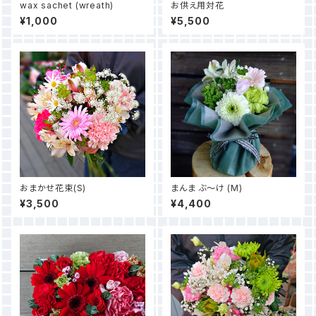
wax sachet (wreath)
お供え用対花
¥1,000
¥5,500
おまかせ花束(S)
まんま ぶ〜け (M)
¥3,500
¥4,400